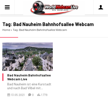
Tag:
Bad Nauheim Bahnhofsallee Webcam
Home
»
Tag: Bad Nauheim Bahnhofsallee Webcam
Bad Nauheim Bahnhofsallee
Webcam Live
Bad Nauheim ist eine Kurstadt
und nach Bad Vilbel mit...
13.05.2021
0
1.779