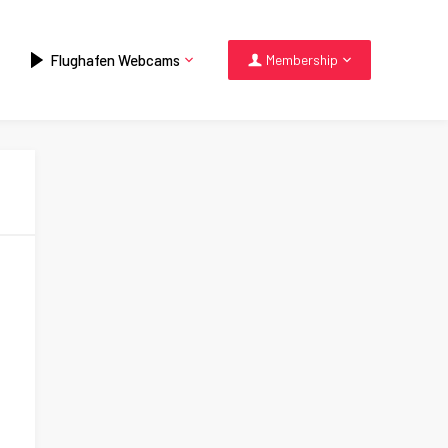
Flughafen Webcams
Membership