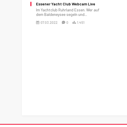
Essener Yacht Club Webcam Live
Im Yachtclub Ruhrland Essen. Wer auf
dem Baldeneysee segeln und...
07.03.2022
0
1.451