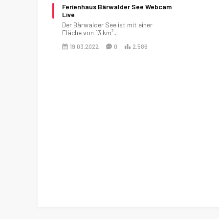
Ferienhaus Bärwalder See Webcam
Live
Der Bärwalder See ist mit einer
Fläche von 13 km²...
19.03.2022
0
2.586