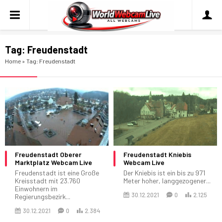
Tag:
Freudenstadt
Home
»
Tag: Freudenstadt
Freudenstadt Oberer
Freudenstadt Kniebis
Marktplatz Webcam Live
Webcam Live
Freudenstadt ist eine Große
Der Kniebis ist ein bis zu 971
Kreisstadt mit 23.760
Meter hoher, langgezogener...
Einwohnern im
30.12.2021
0
2.125
Regierungsbezirk...
30.12.2021
0
2.384