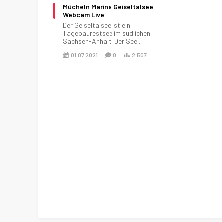
Mücheln Marina Geiseltalsee
Webcam Live
Der Geiseltalsee ist ein
Tagebaurestsee im südlichen
Sachsen-Anhalt. Der See...
01.07.2021
0
2.507