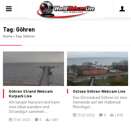
Tag:
Göhren
Home
»
Tag: Göhren
Göhren Strand Webcam
Ostsee Göhren Webcam Live
Kurpark Live
Das Ostseebad Göhren ist eine
Am langen Naturstrand kann
Gemeinde auf der Halbinsel
man ideal wandern und
Mönchgut...
Strandgut sammeln....
13.02.2022
0
1.838
17.04.2022
0
1.667