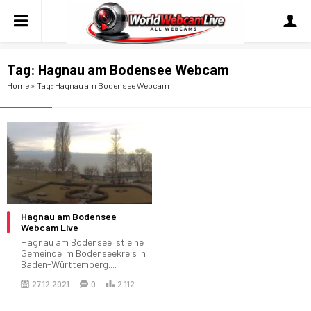
Tag:
Hagnau am Bodensee Webcam
Home
»
Tag: Hagnau am Bodensee Webcam
Hagnau am Bodensee
Webcam Live
Hagnau am Bodensee ist eine
Gemeinde im Bodenseekreis in
Baden-Württemberg....
27.12.2021
0
2.112