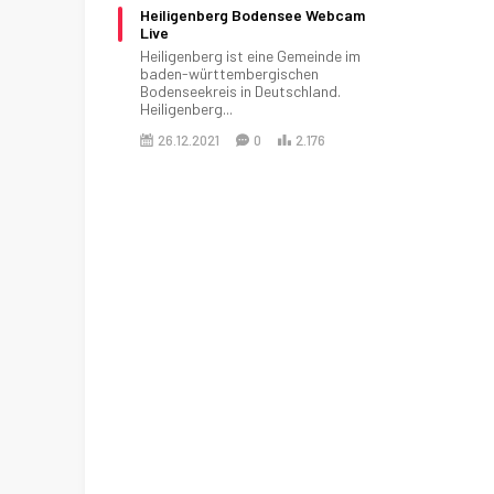
Heiligenberg Bodensee Webcam
Live
Heiligenberg ist eine Gemeinde im
baden-württembergischen
Bodenseekreis in Deutschland.
Heiligenberg...
26.12.2021
0
2.176