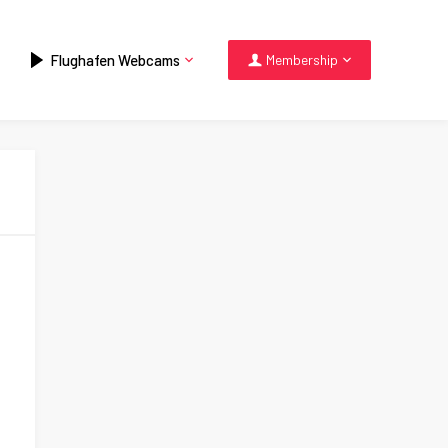
Flughafen Webcams
Membership