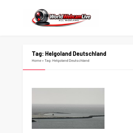
Tag:
Helgoland Deutschland
Home
»
Tag: Helgoland Deutschland