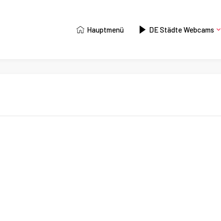
Hauptmenü
DE Städte Webcams