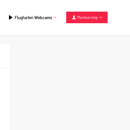
Flughafen Webcams
Membership