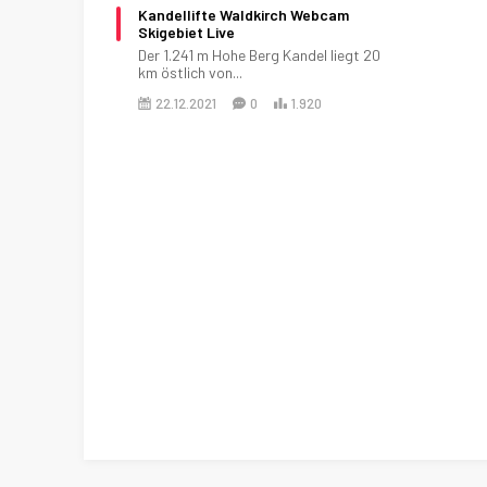
Kandellifte Waldkirch Webcam
Skigebiet Live
Der 1.241 m Hohe Berg Kandel liegt 20
km östlich von...
22.12.2021
0
1.920