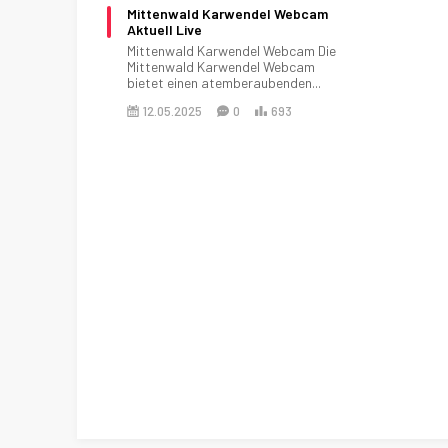
Mittenwald Karwendel Webcam
Aktuell Live
Mittenwald Karwendel Webcam Die
Mittenwald Karwendel Webcam
bietet einen atemberaubenden...
12.05.2025
0
693