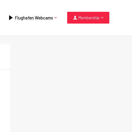
Flughafen Webcams
Membership