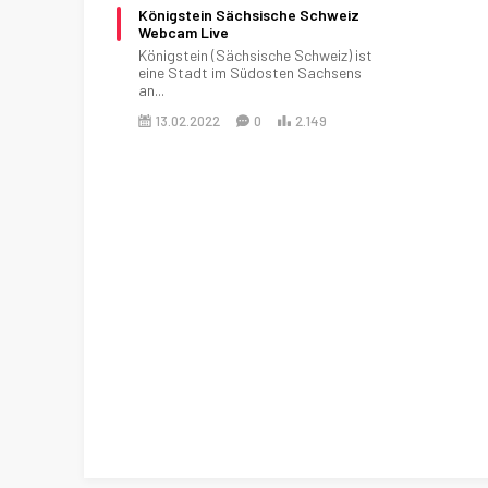
Königstein Sächsische Schweiz
Webcam Live
Königstein (Sächsische Schweiz) ist
eine Stadt im Südosten Sachsens
an...
13.02.2022
0
2.149