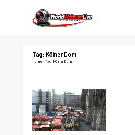
Tag:
Kölner Dom
Home
»
Tag: Kölner Dom