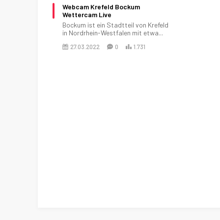
Webcam Krefeld Bockum
Wettercam Live
Bockum ist ein Stadtteil von Krefeld
in Nordrhein-Westfalen mit etwa...
27.03.2022
0
1.731