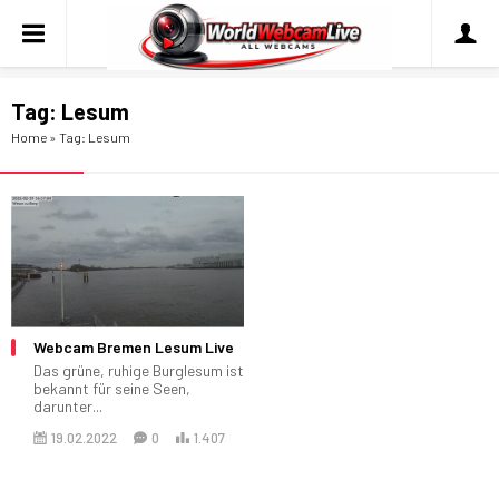
Tag:
Lesum
Home
»
Tag: Lesum
Webcam Bremen Lesum Live
Das grüne, ruhige Burglesum ist
bekannt für seine Seen,
darunter...
19.02.2022
0
1.407