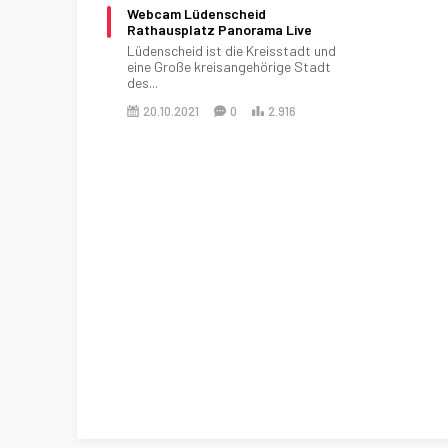
Webcam Lüdenscheid
Rathausplatz Panorama Live
Lüdenscheid ist die Kreisstadt und
eine Große kreisangehörige Stadt
des...
20.10.2021
0
2.916