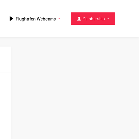
Flughafen Webcams
Membership