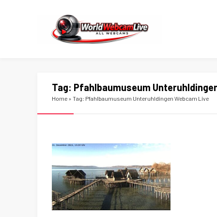
Tag:
Pfahlbaumuseum Unteruhldinge
Home
»
Tag: Pfahlbaumuseum Unteruhldingen Webcam Live