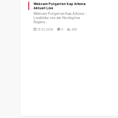
Webcam Putgarten Kap Arkona
Aktuell Live
Webcam Putgarten Kap Arkona –
Livebilder von der Nordspitze
Rügens...
15.02.2026
0
399