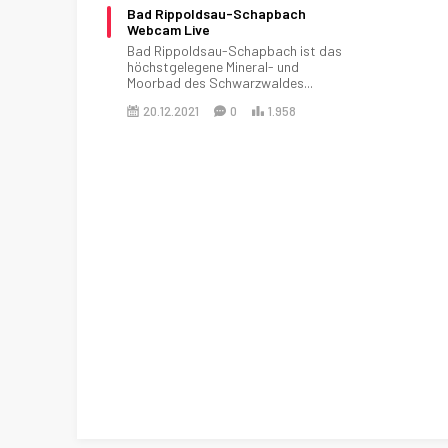
Bad Rippoldsau-Schapbach
Webcam Live
Bad Rippoldsau-Schapbach ist das
höchstgelegene Mineral- und
Moorbad des Schwarzwaldes...
20.12.2021
0
1.958