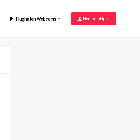
Flughafen Webcams
Membership