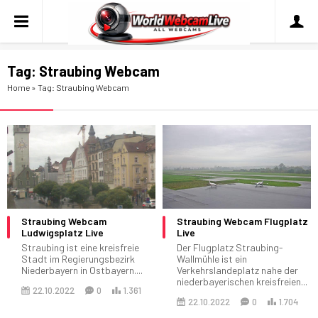
Tag:
Straubing Webcam
Home
»
Tag: Straubing Webcam
Straubing Webcam
Straubing Webcam Flugplatz
Ludwigsplatz Live
Live
Straubing ist eine kreisfreie
Der Flugplatz Straubing-
Stadt im Regierungsbezirk
Wallmühle ist ein
Niederbayern in Ostbayern....
Verkehrslandeplatz nahe der
niederbayerischen kreisfreien...
22.10.2022
0
1.361
22.10.2022
0
1.704