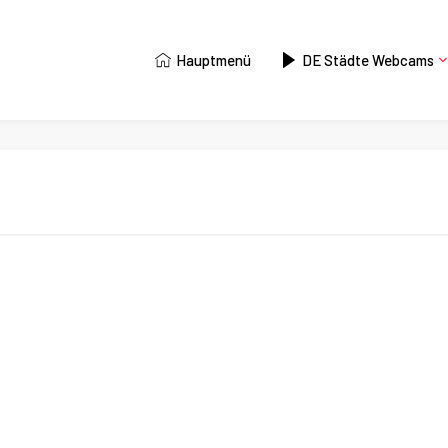
Hauptmenü
DE Städte Webcams