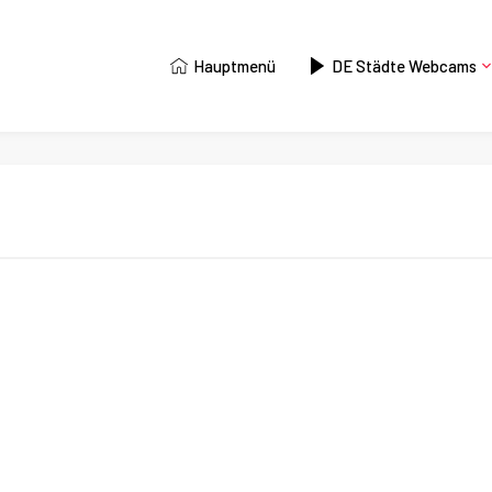
Hauptmenü
DE Städte Webcams