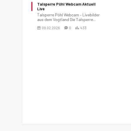
Talsperre Pöhl Webcam Aktuell
Live
Talsperre Pöhl Webcam – Livebilder
aus dem Vogtland Die Talsperre...
09.02.2026
0
433