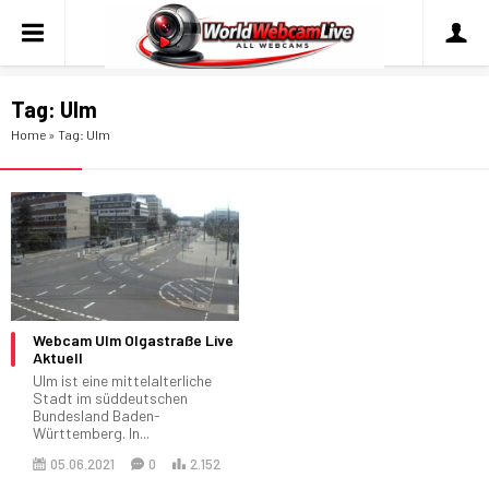
Tag:
Ulm
Home
»
Tag: Ulm
Webcam Ulm Olgastraße Live
Aktuell
Ulm ist eine mittelalterliche
Stadt im süddeutschen
Bundesland Baden-
Württemberg. In...
05.06.2021
0
2.152