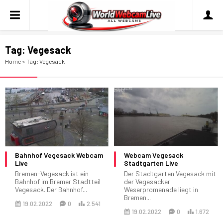
Tag:
Vegesack
Home
»
Tag: Vegesack
Bahnhof Vegesack Webcam
Webcam Vegesack
Live
Stadtgarten Live
Bremen-Vegesack ist ein
Der Stadtgarten Vegesack mit
Bahnhof im Bremer Stadtteil
der Vegesacker
Vegesack. Der Bahnhof...
Weserpromenade liegt in
Bremen...
19.02.2022
0
2.541
19.02.2022
0
1.672