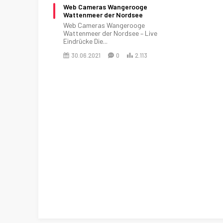
Web Cameras Wangerooge
Wattenmeer der Nordsee
Web Cameras Wangerooge
Wattenmeer der Nordsee – Live
Eindrücke Die...
30.06.2021
0
2.113