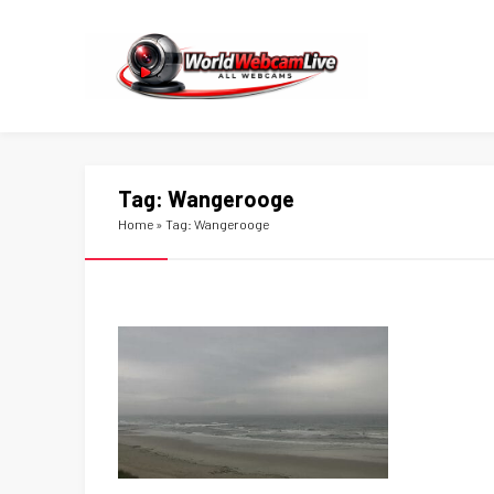
Tag:
Wangerooge
Home
»
Tag: Wangerooge