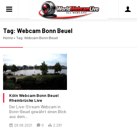
Tag:
Webcam Bonn Beuel
Home
»
Tag: Webcam Bonn Beuel
Köln Webcam Bonn Beuel
Rheinbrücke Live
Der Live-Stream Webcam in
Bonn-Beuel gewährt einen Blick
aus dem...
28.06.2021
0
2.291