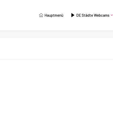
Hauptmenü
DE Städte Webcams