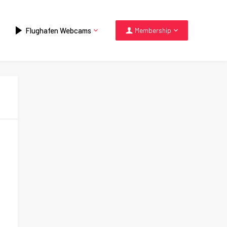
Flughafen Webcams
Membership