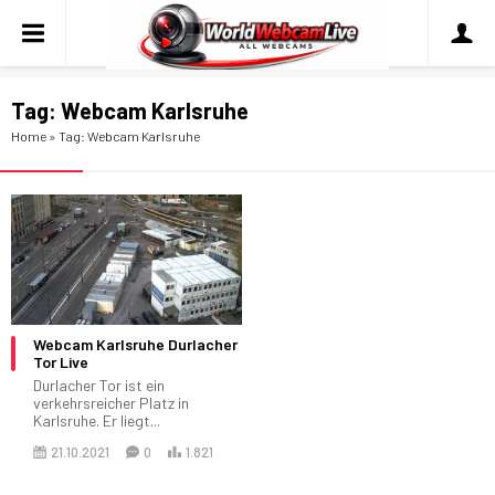
Tag:
Webcam Karlsruhe
Home
»
Tag: Webcam Karlsruhe
Webcam Karlsruhe Durlacher
Tor Live
Durlacher Tor ist ein
verkehrsreicher Platz in
Karlsruhe. Er liegt...
21.10.2021
0
1.821