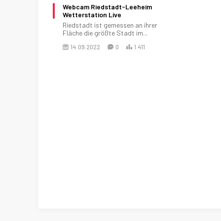
Webcam Riedstadt-Leeheim
Wetterstation Live
Riedstadt ist gemessen an ihrer
Fläche die größte Stadt im...
14.09.2022
0
1.411