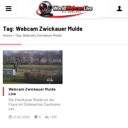
Tag:
Webcam Zwickauer Mulde
Home
»
Tag: Webcam Zwickauer Mulde
Webcam Zwickauer Mulde
Live
Die Zwickauer Mulde ist ein
Fluss im Südwesten Sachsens
mit...
21.02.2022
0
1.616