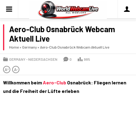
Aero-Club Osnabrück Webcam
Aktuell Live
Home
»
Germany
»
Aero-Club Osnabrück Webcam Aktuell Live
GERMANY
NIEDERSACHSEN
0
985
A
A
+
-
Willkommen beim
Aero-Club
Osnabrück: Fliegen lernen
und die Freiheit der Lüfte erleben