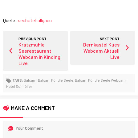
Quelle:
seehotel-allgaeu
PREVIOUS POST
NEXT POST
Kratzmühle
Bernkastel Kues
Seerestaurant
Webcam Aktuell
Webcam in Kinding
Live
Live
TAGS:
Balsam
,
Balsam Für die Seele
,
Balsam Für die Seele Webcam
,
Hotel Schnöller
MAKE A COMMENT