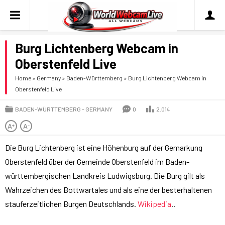
Burg Lichtenberg Webcam in
Oberstenfeld Live
Home
»
Germany
»
Baden-Württemberg
»
Burg Lichtenberg Webcam in
Oberstenfeld Live
BADEN-WÜRTTEMBERG
GERMANY
0
2.014
A
A
+
-
Die Burg Lichtenberg ist eine Höhenburg auf der Gemarkung
Oberstenfeld über der Gemeinde Oberstenfeld im Baden-
württembergischen Landkreis Ludwigsburg. Die Burg gilt als
Wahrzeichen des Bottwartales und als eine der besterhaltenen
stauferzeitlichen Burgen Deutschlands.
Wikipedia
..