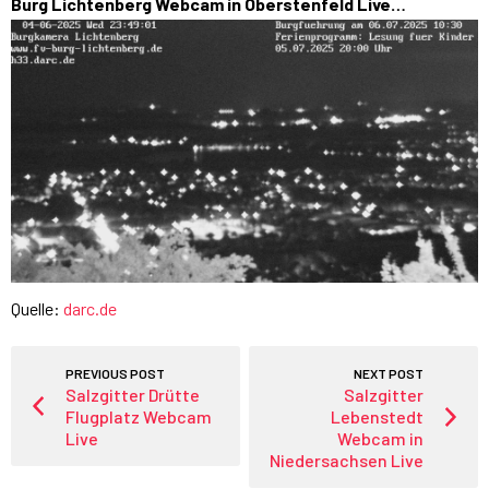
Burg Lichtenberg Webcam in Oberstenfeld Live…
Quelle:
darc.de
PREVIOUS POST
NEXT POST
Salzgitter Drütte
Salzgitter
Flugplatz Webcam
Lebenstedt
Live
Webcam in
Niedersachsen Live