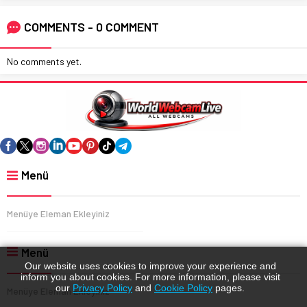
COMMENTS - 0 COMMENT
No comments yet.
Menü
Menüye Eleman Ekleyiniz
Menü
Our website uses cookies to improve your experience and
inform you about cookies. For more information, please visit
our
Privacy Policy
and
Cookie Policy
pages.
Menüye Eleman Ekleyiniz