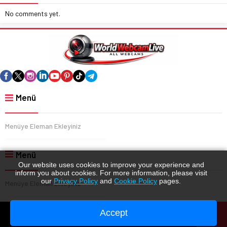
No comments yet.
Menü
Menüye Eleman Ekleyiniz
Menü
Our website uses cookies to improve your experience and
inform you about cookies. For more information, please visit
our
Privacy Policy
and
Cookie Policy
pages.
Menüye Eleman Ekleyiniz
Accept