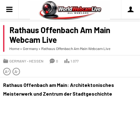
Rathaus Offenbach Am Main
Webcam Live
Home
»
Germany
»
Rathaus Offenbach Am Main Webcam Live
GERMANY
HESSEN
0
1.077
A
A
+
-
Rathaus Offenbach am Main: Architektonisches
Meisterwerk und Zentrum der Stadtgeschichte