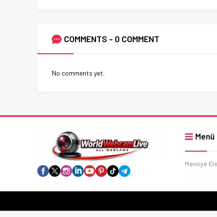
COMMENTS - 0 COMMENT
No comments yet.
Menü
Menüye Ele