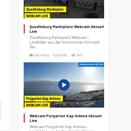
Quedlinburg Marktplatz Webcam Aktuell
Live
Quedlinburg Marktplatz Webcam –
Livebilder aus der historischen Altstadt
Die...
Germany
Sachsen
346
Webcam Putgarten Kap Arkona Aktuell
Live
Webcam Putgarten Kap Arkona –