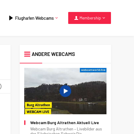
Flughafen Webcams
Membership
ANDERE WEBCAMS
+
Webcam Burg Altrathen Aktuell Live
Webcam Burg Altrathen – Livebilder aus
der Sächsischen Schweiz Die...