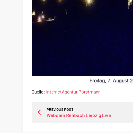
Quelle:
InternetAgentur Porstmann
PREVIOUS POST
Webcam Rehbach Leipzig Live