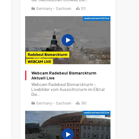
Germany
Sachsen
511
Webcam Radebeul Bismarckturm
Aktuell Live
Webcam Radebeul Bismarckturm –
Livebilder vom Aussichtsturm im Elbtal
Die...
Germany
Sachsen
361